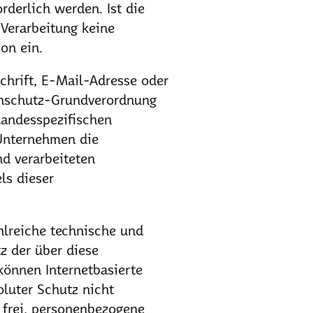
derlich werden. Ist die
 Verarbeitung keine
on ein.
chrift, E-Mail-Adresse oder
tenschutz-Grundverordnung
landesspezifischen
Unternehmen die
d verarbeiteten
ls dieser
hlreiche technische und
z der über diese
können Internetbasierte
luter Schutz nicht
 frei, personenbezogene